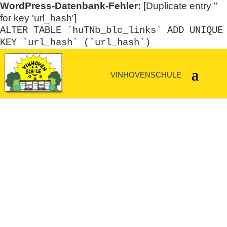
WordPress-Datenbank-Fehler:
[Duplicate entry ''
for key 'url_hash']
ALTER TABLE `huTNb_blc_links` ADD UNIQUE
KEY `url_hash` (`url_hash`)
Unser Drohnenfoto
10.10.2025