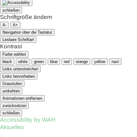
schließen
Schriftgröße ändern
A-
A+
Navigation über die Tastatur
Lesbare Schriftart
Kontrast
Farbe wählen
black
white
green
blue
red
orange
yellow
navi
Links unterstreichen
Links hervorheben
Graustufen
umkehren
Animationen entfernen
zurücksetzen
schließen
Accessibility by WAH
Aktuelles
.