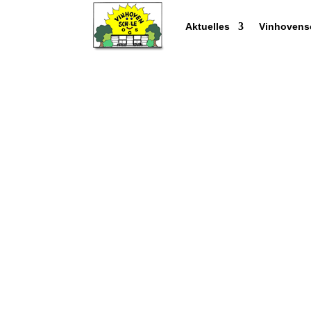
Aktuelles
Vinhovens
Satzung
Hier finden Sie die
Satzung unseres
PDF-Datei
. Klicken Sie auf den Link
Programm Acrobat Reader zu öffnen
auszudrucken: