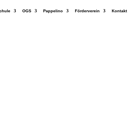
chule
OGS
Pappelino
Förderverein
Kontakt
 Fördervereins als
, um die Datei z.B. im
Beitrittserklärung
, zu speichern oder
1 Datei(en)
69 kB
Download