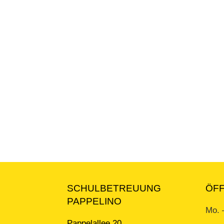
SCHULBETREUUNG
ÖF
PAPPELINO
Mo. 
Pappelallee 20