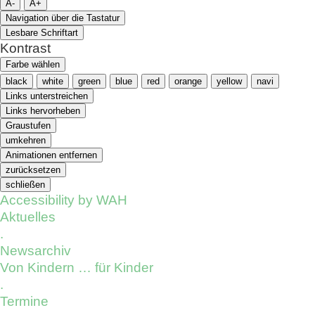
A-
A+
Navigation über die Tastatur
Lesbare Schriftart
Kontrast
Farbe wählen
black
white
green
blue
red
orange
yellow
navi
Links unterstreichen
Links hervorheben
Graustufen
umkehren
Animationen entfernen
zurücksetzen
schließen
Accessibility by WAH
Aktuelles
.
Newsarchiv
Von Kindern … für Kinder
.
Termine