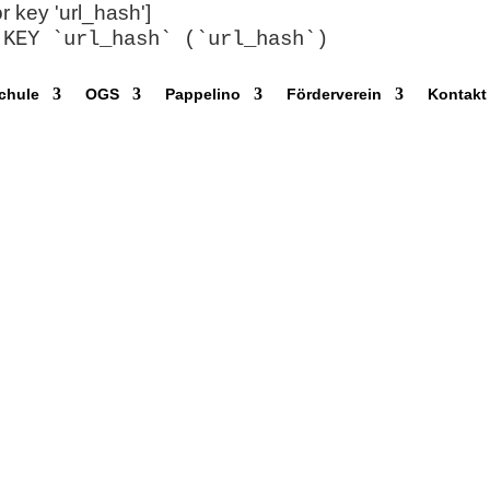
or key 'url_hash']
 KEY `url_hash` (`url_hash`)
chule
OGS
Pappelino
Förderverein
Kontakt
6
nden Terminen eine Ferienbetreuung an: