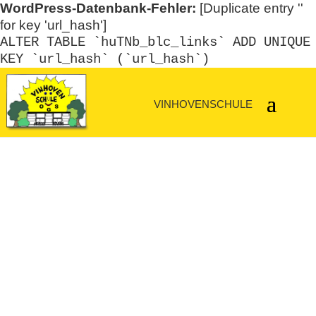
WordPress-Datenbank-Fehler:
[Duplicate entry ''
for key 'url_hash']
ALTER TABLE `huTNb_blc_links` ADD UNIQUE
KEY `url_hash` (`url_hash`)
Schule von A bis Z
A