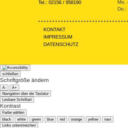
Mo. 
Tel.:
02156 / 958190
Do.:
KONTAKT
IMPRESSUM
DATENSCHUTZ
schließen
Schriftgröße ändern
A-
A+
Navigation über die Tastatur
Lesbare Schriftart
Kontrast
Farbe wählen
black
white
green
blue
red
orange
yellow
navi
Links unterstreichen