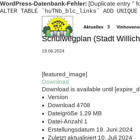
WordPress-Datenbank-Fehler:
[Duplicate entry '' f
ALTER TABLE `huTNb_blc_links` ADD UNIQUE
Aktuelles
Vinhovens
Schulwegplan (Stadt Willic
19.06.2024
[featured_image]
Download
Download is available until [expire_d
Version
Download
4708
Dateigröße
1.29 MB
Datei-Anzahl
1
Erstellungsdatum
19. Juni 2024
Zuletzt aktualisiert
10. Juli 2024