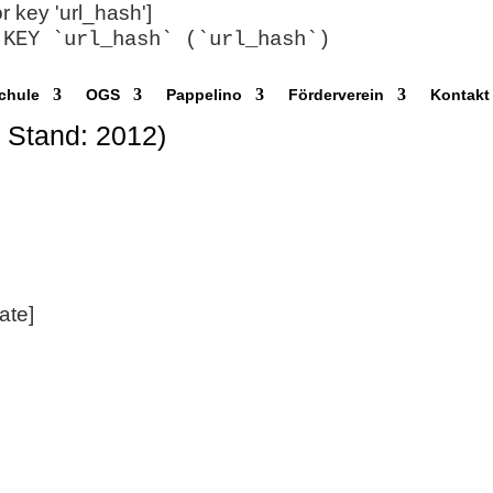
or key 'url_hash']
 KEY `url_hash` (`url_hash`)
chule
OGS
Pappelino
Förderverein
Kontakt
h Stand: 2012)
ate]