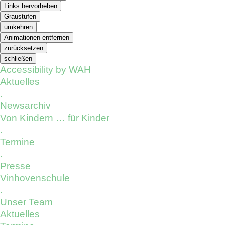
Links hervorheben
Graustufen
umkehren
Animationen entfernen
zurücksetzen
schließen
Accessibility by WAH
Aktuelles
.
Newsarchiv
Von Kindern … für Kinder
.
Termine
.
Presse
Vinhovenschule
.
Unser Team
Aktuelles