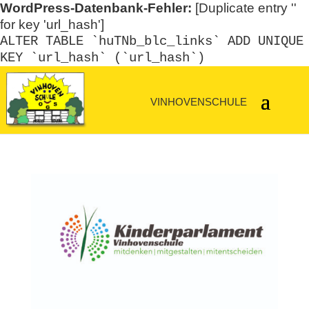
WordPress-Datenbank-Fehler:
[Duplicate entry ''
for key 'url_hash']
ALTER TABLE `huTNb_blc_links` ADD UNIQUE
KEY `url_hash` (`url_hash`)